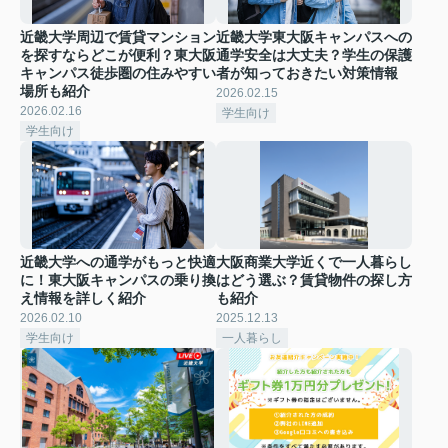
近畿大学周辺で賃貸マンション
近畿大学東大阪キャンパスへの
を探すならどこが便利？東大阪
通学安全は大丈夫？学生の保護
キャンパス徒歩圏の住みやすい
者が知っておきたい対策情報
場所も紹介
2026.02.15
2026.02.16
学生向け
学生向け
近畿大学への通学がもっと快適
大阪商業大学近くで一人暮らし
に！東大阪キャンパスの乗り換
はどう選ぶ？賃貸物件の探し方
え情報を詳しく紹介
も紹介
2026.02.10
2025.12.13
学生向け
一人暮らし