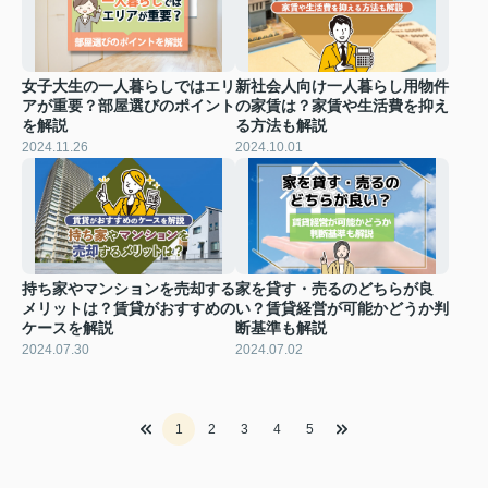
女子大生の一人暮らしではエリ
新社会人向け一人暮らし用物件
アが重要？部屋選びのポイント
の家賃は？家賃や生活費を抑え
を解説
る方法も解説
2024.11.26
2024.10.01
持ち家やマンションを売却する
家を貸す・売るのどちらが良
メリットは？賃貸がおすすめの
い？賃貸経営が可能かどうか判
ケースを解説
断基準も解説
2024.07.30
2024.07.02
1
2
3
4
5