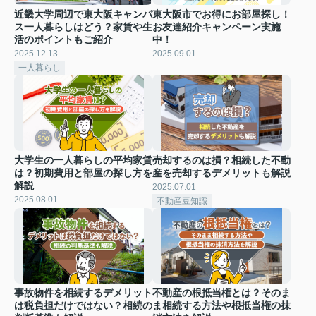
近畿大学周辺で東大阪キャンパ
東大阪市でお得にお部屋探し！
ス一人暮らしはどう？家賃や生
お友達紹介キャンペーン実施
活のポイントもご紹介
中！
2025.12.13
2025.09.01
一人暮らし
大学生の一人暮らしの平均家賃
売却するのは損？相続した不動
は？初期費用と部屋の探し方を
産を売却するデメリットも解説
解説
2025.07.01
2025.08.01
不動産豆知識
事故物件を相続するデメリット
不動産の根抵当権とは？そのま
は税負担だけではない？相続の
ま相続する方法や根抵当権の抹