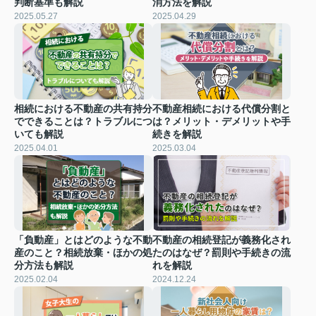
判断基準も解説
消方法を解説
2025.05.27
2025.04.29
相続における不動産の共有持分
不動産相続における代償分割と
でできることは？トラブルにつ
は？メリット・デメリットや手
いても解説
続きを解説
2025.04.01
2025.03.04
「負動産」とはどのような不動
不動産の相続登記が義務化され
産のこと？相続放棄・ほかの処
たのはなぜ？罰則や手続きの流
分方法も解説
れを解説
2025.02.04
2024.12.24