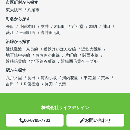
市区町村から探す
東大阪市
八尾市
町名から探す
長田
小阪本町
友井
岩田町
近江堂
加納
川田
菱江
玉串町西
高井田元町
沿線から探す
近鉄難波・奈良線
近鉄けいはんな線
近鉄大阪線
地下鉄中央線
おおさか東線
片町線
関西本線
近鉄信貴線
地下鉄谷町線
近鉄西信貴ケーブル
駅から探す
八戸ノ里
長田
河内小阪
河内花園
東花園
荒本
吉田
ＪＲ俊徳道
弥刀
長瀬
株式会社ライフデザイン
06-6785-7733
お問い合わせ