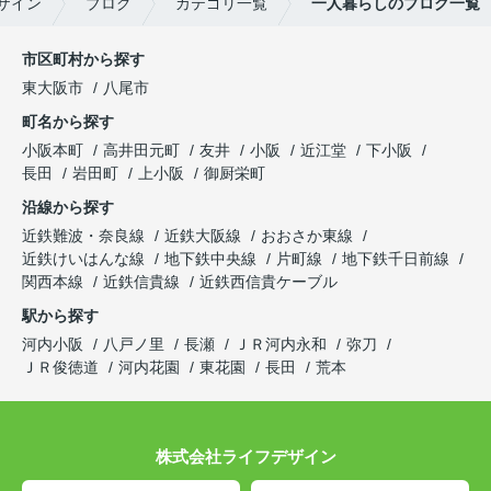
ザイン
ブログ
カテゴリ一覧
一人暮らしのブログ一覧
市区町村から探す
東大阪市
八尾市
町名から探す
小阪本町
高井田元町
友井
小阪
近江堂
下小阪
長田
岩田町
上小阪
御厨栄町
沿線から探す
近鉄難波・奈良線
近鉄大阪線
おおさか東線
近鉄けいはんな線
地下鉄中央線
片町線
地下鉄千日前線
関西本線
近鉄信貴線
近鉄西信貴ケーブル
駅から探す
河内小阪
八戸ノ里
長瀬
ＪＲ河内永和
弥刀
ＪＲ俊徳道
河内花園
東花園
長田
荒本
株式会社ライフデザイン