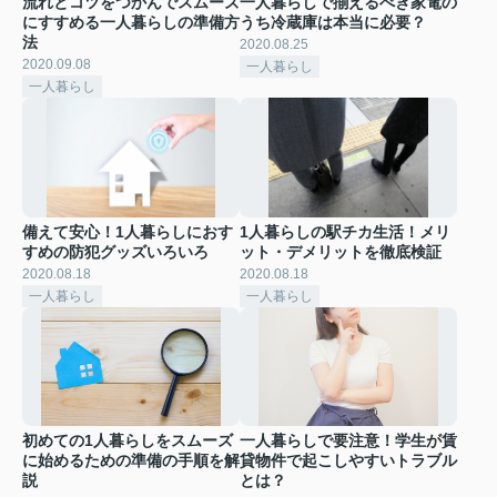
流れとコツをつかんでスムーズ
一人暮らしで揃えるべき家電の
にすすめる一人暮らしの準備方
うち冷蔵庫は本当に必要？
法
2020.08.25
2020.09.08
一人暮らし
一人暮らし
備えて安心！1人暮らしにおす
1人暮らしの駅チカ生活！メリ
すめの防犯グッズいろいろ
ット・デメリットを徹底検証
2020.08.18
2020.08.18
一人暮らし
一人暮らし
初めての1人暮らしをスムーズ
一人暮らしで要注意！学生が賃
に始めるための準備の手順を解
貸物件で起こしやすいトラブル
説
とは？