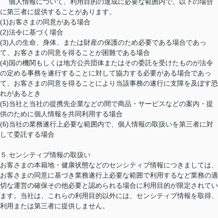
個人情報について、利用目的の達成に必要な範囲内で、以下の場合
に第三者に提供することがあります。
(1)お客さまの同意がある場合
(2)法令に基づく場合
(3)人の生命、身体、または財産の保護のため必要である場合であっ
て、お客さまの同意を得ることが困難である場合
(4)国の機関もしくは地方公共団体またはその委託を受けたものが法令
の定める事務を遂行することに対して協力する必要がある場合であっ
て、お客さまの同意を得ることにより当該事務の遂行に支障を及ぼす恐
れがあるとき
(5)当社と当社の提携先企業などの間で商品・サービスなどの案内・提
供のために個人情報を共同利用する場合
(6)当社の業務遂行上必要な範囲内で、個人情報の取扱いを第三者に対
して委託する場合
５.センシティブ情報の取扱い
お客さまの本籍地・健康状態などのセンシティブ情報につきましては、
お客さまの同意に基づき業務遂行上必要な範囲で利用するなど業務の適
切な運営の確保その他必要と認められる場合に利用目的が限定されてい
ます。当社は、これらの利用目的以外には、センシティブ情報を取得、
利用または第三者に提供しません。