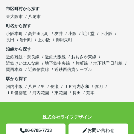
市区町村から探す
東大阪市
八尾市
町名から探す
小阪本町
高井田元町
友井
小阪
近江堂
下小阪
長田
岩田町
上小阪
御厨栄町
沿線から探す
近鉄難波・奈良線
近鉄大阪線
おおさか東線
近鉄けいはんな線
地下鉄中央線
片町線
地下鉄千日前線
関西本線
近鉄信貴線
近鉄西信貴ケーブル
駅から探す
河内小阪
八戸ノ里
長瀬
ＪＲ河内永和
弥刀
ＪＲ俊徳道
河内花園
東花園
長田
荒本
株式会社ライフデザイン
06-6785-7733
お問い合わせ