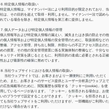
６.特定個人情報の取扱い
特定個人情報は、マイナンバー法により利用目的が限定されており、当
社は、その目的を超えて取得・利用しません。マイナンバー法で認めら
れている場合を除き、特定個人情報を第三者に提供しません。
７.個人データおよび特定個人情報の管理
個人情報等および特定個人情報の漏えい、滅失またはき損の防止その他
の個人情報等および特定個人情報の安全管理のために、取扱規程などの
整備、アクセス管理、持ち出し制限、外部からの不正アクセス防止のた
めの措置、その他の安全管理措置に係る実施体制の整備など、十分なセ
キュリティ対策を講じるとともに、利用目的の達成に必要とされる正確
性および最新性の確保に努めています。
８.当社ウェブサイトにおける個人情報の取扱い
当社ウェブサイトでは、お客さまがより一層便利にご利用いただく
ため、また、お客さまへのサービス提供とユーザー分析及びウェブ上で
の広告掲載等のために、閲覧履歴を採取する「クッキー(cookie)」を使
用しているページがあります。「クッキー」を拒否される場合は、お使
いのブラウザで設定することができます。「クッキー」を拒否されまし
ても当社ウェブサイトをご利用いただけますが、一部機能がご利用いた
だけない場合があります。