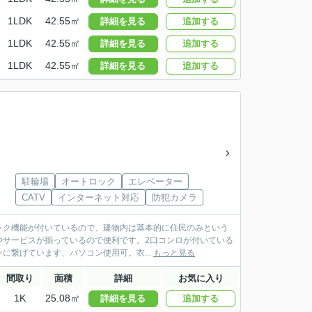
1LDK
42.55㎡
詳細を見る
追加する
1LDK
42.55㎡
詳細を見る
追加する
1LDK
42.55㎡
詳細を見る
追加する
駐輪場
オートロック
エレベーター
CATV
インターネット対応
防犯カメラ
ロック機能が付いているので、建物内は基本的に住民のみという
やサービスが揃っているので便利です。2口コンロが付いている
繋げています、パソコン使用可。衣...
もっと見る
間取り
面積
詳細
お気に入り
1K
25.08㎡
詳細を見る
追加する