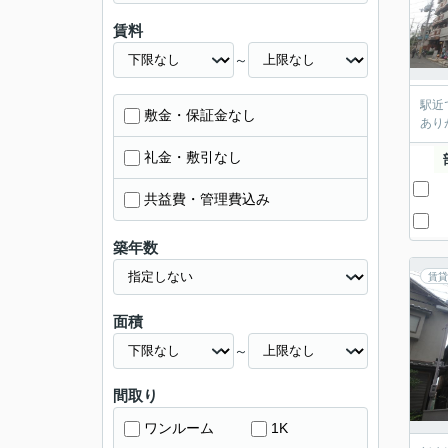
賃料
～
駅近
敷金・保証金なし
あり
礼金・敷引なし
共益費・管理費込み
築年数
賃貸
面積
～
間取り
ワンルーム
1K