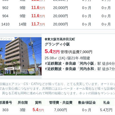
11.6
902
9階
20,000円
0ヶ月
0ヶ月
万円
11.6
904
9階
20,000円
0ヶ月
0ヶ月
万円
11.7
1410
14階
20,000円
0ヶ月
0ヶ月
万円
マンション
東大阪市
高井田元町
グランディ小阪
5.4
万円
管理/共益費7,000円
25.08㎡ (1K) /築21年 /8階建
近鉄難波・奈良線
「
河内小阪
」駅 徒歩6分
近鉄難波・奈良線
「
河内永和
」駅 徒歩7分
設備はエアコン・CS・CATVなどが揃っており、とても充実しています。オート
であり安心感につながります。共用部にはエレベータ・オール電化など様々な設備
、異なる工程も同時に進められて時間の短縮になります。ネットの回線をマンションに
部屋番号
所在階
賃料
管理費・共益費
敷金/保証金
礼金
5.4
303
3階
7,000円
0ヶ月
5.4万円
万円