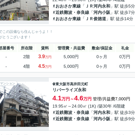
おおさか東線
「
ＪＲ河内永和
」駅 徒歩5分
近鉄難波・奈良線
「
河内小阪
」駅 徒歩7分
おおさか東線
「
ＪＲ俊徳道
」駅 徒歩14分
でこの設備なら住んじゃうよ！！
がとうございます！
部屋番号
所在階
賃料
管理費・共益費
敷金/保証金
礼金
3.9
-
2階
5,000円
0ヶ月
0万円
万円
4.5
-
4階
5,000円
0ヶ月
0万円
万円
マンション
東大阪市
高井田元町
リバーライズ永和
4.1
4.6
万円～
万円
管理/共益費7,000円
19.95㎡～24.00㎡ (1K) /築30年 /6階建
近鉄難波・奈良線
「
河内永和
」駅 徒歩3分
近鉄難波・奈良線
「
河内小阪
」駅 徒歩9分