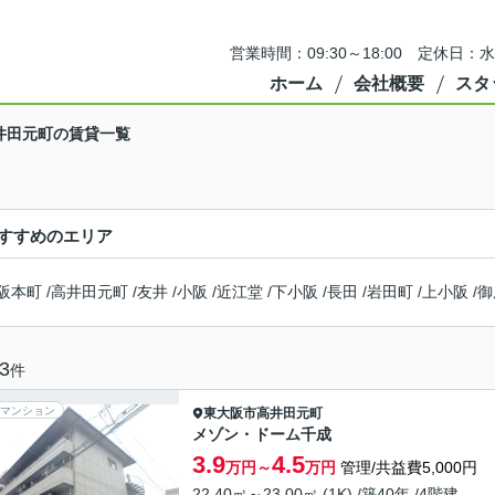
営業時間：09:30～18:00 定休
ホーム
会社概要
スタ
井田元町の賃貸一覧
すすめのエリア
阪本町
/
高井田元町
/
友井
/
小阪
/
近江堂
/
下小阪
/
長田
/
岩田町
/
上小阪
/
御
3
件
マンション
東大阪市
高井田元町
メゾン・ドーム千成
3.9
4.5
万円～
万円
管理/共益費5,000円
22.40㎡～23.00㎡ (1K) /築40年 /4階建