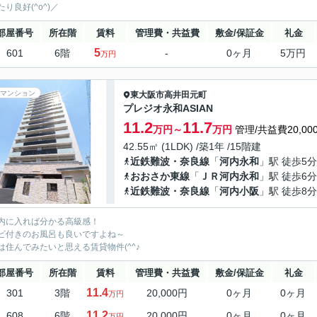
り良好(^o^)／
部屋番号
所在階
賃料
管理費・共益費
敷金/保証金
礼金
5
601
6階
-
0ヶ月
5万円
万円
マンション
東大阪市
高井田元町
プレジオ永和ASIAN
11.2
11.7
万円～
万円
管理/共益費20,00
42.55㎡ (1LDK) /築1年 /15階建
近鉄難波・奈良線
「
河内永和
」駅 徒歩5分
おおさか東線
「
ＪＲ河内永和
」駅 徒歩6分
近鉄難波・奈良線
「
河内小阪
」駅 徒歩8分
内に入れば分かる高級感！
ビ付きのお風呂も良いですよね～
は住んでみたいと思える賃貸物件(^^♪
部屋番号
所在階
賃料
管理費・共益費
敷金/保証金
礼金
11.4
301
3階
20,000円
0ヶ月
0ヶ月
万円
11.2
608
6階
20,000円
0ヶ月
0ヶ月
万円