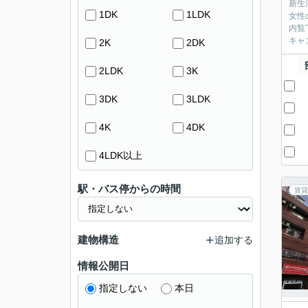
新生
1DK
1LDK
女性
内覧
キャ
2K
2DK
2LDK
3K
3DK
3LDK
4K
4DK
4LDK以上
駅・バス停からの時間
賃貸
建物構造
追加する
情報公開日
指定しない
本日