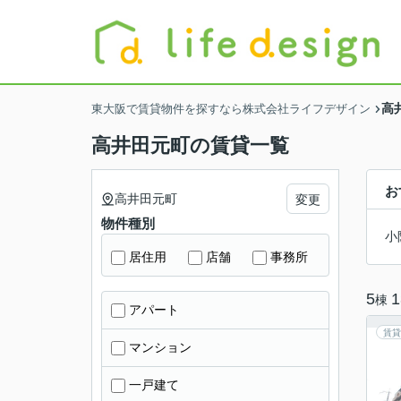
高
東大阪で賃貸物件を探すなら株式会社ライフデザイン
高井田元町の賃貸一覧
お
高井田元町
変更
物件種別
小
居住用
店舗
事務所
5
1
棟
アパート
賃貸
マンション
一戸建て