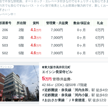
活で不安な防犯面。オートロック・エレベータ付きなのでセキュリティも安心でき
の方でも安心ですね☆バス・トイレ別で衛美としたお部屋が魅力的です。新しくお
下さい！
ンペーン中！
部屋番号
所在階
賃料
管理費・共益費
敷金/保証金
礼金
4.1
206
2階
7,000円
0ヶ月
0万円
万円
4.3
202
2階
7,000円
0ヶ月
0万円
万円
4.6
503
5階
7,000円
0ヶ月
5万円
万円
4.6
502
5階
7,000円
0ヶ月
0万円
万円
マンション
東大阪市
高井田元町
エイシン長栄寺ビル
5
万円
管理/共益費-
42.66㎡ (2DK) /築50年 /7階建
近鉄難波・奈良線
「
河内永和
」駅 徒歩4分
近鉄難波・奈良線
「
河内小阪
」駅 徒歩6分
おおさか東線
「
ＪＲ俊徳道
」駅 徒歩12分