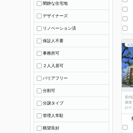
閑静な住宅地
デザイナーズ
リノベーション済
保証人不要
賃貸
事務所可
２人入居可
バリアフリー
分割可
室内
環境
分譲タイプ
ので
管理人常駐
眺望良好