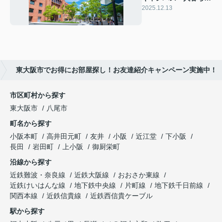
はどう？家賃や生活の
2025.12.13
ポイントもご紹介
東大阪市でお得にお部屋探し！お友達紹介キャンペーン実施中！
市区町村から探す
東大阪市
八尾市
町名から探す
小阪本町
高井田元町
友井
小阪
近江堂
下小阪
長田
岩田町
上小阪
御厨栄町
沿線から探す
近鉄難波・奈良線
近鉄大阪線
おおさか東線
近鉄けいはんな線
地下鉄中央線
片町線
地下鉄千日前線
関西本線
近鉄信貴線
近鉄西信貴ケーブル
駅から探す