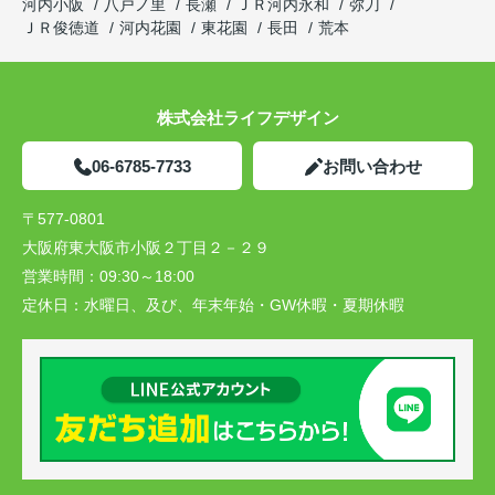
河内小阪
八戸ノ里
長瀬
ＪＲ河内永和
弥刀
ＪＲ俊徳道
河内花園
東花園
長田
荒本
株式会社ライフデザイン
06-6785-7733
お問い合わせ
〒577-0801
大阪府東大阪市小阪２丁目２－２９
営業時間：
09:30～18:00
定休日：
水曜日、及び、年末年始・GW休暇・夏期休暇