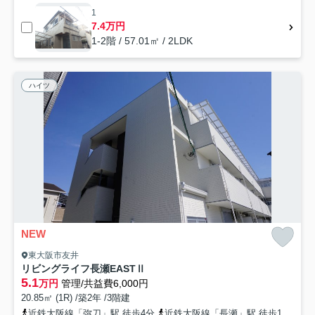
1
7.4万円
1-2階 / 57.01㎡ / 2LDK
ハイツ
NEW
東大阪市友井
リビングライフ長瀬EASTⅡ
5.1
万円
管理/共益費6,000円
20.85㎡ (1R) /築2年 /3階建
近鉄大阪線「弥刀」駅 徒歩4分
近鉄大阪線「長瀬」駅 徒歩17分
近