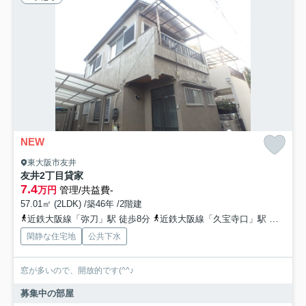
NEW
東大阪市友井
友井2丁目貸家
7.4
万円
管理/共益費-
57.01㎡ (2LDK) /築46年 /2階建
近鉄大阪線「弥刀」駅 徒歩8分
近鉄大阪線「久宝寺口」駅 徒歩15分
閑静な住宅地
公共下水
窓が多いので、開放的です(^^♪
募集中の部屋