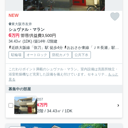
NEW
東大阪市友井
シュヴァル・マラン
6
万円
管理/共益費3,500円
34.43㎡ (1DK) /築14年 /2階建
近鉄大阪線「弥刀」駅 徒歩4分
おおさか東線「ＪＲ長瀬」駅 徒歩26分
駐輪場
オートロック
防犯カメラ
公共下水
こだわりポイント満載のシュヴァル・マラン。室内設備は洗面所独立・
浴室乾燥機など充実した設備を備え付けています。セキュリテ...
もっと
見る
募集中の部屋
207
6万円
2階 / 34.43㎡ / 1DK