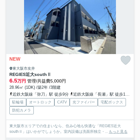
NEW
東大阪市友井
REGIES近大southⅡ
6.5
万円
管理/共益費5,000円
28.96㎡ (1DK) /築2年 /3階建
近鉄大阪線「弥刀」駅 徒歩9分
近鉄大阪線「長瀬」駅 徒歩15分
駐輪場
オートロック
CATV
光ファイバー
宅配ボックス
防犯カメラ
東大阪市エリアでの住まいなら、住み心地も快適な「REGIES近大
southⅡ」はいかがでしょうか。室内設備は洗面所独立・...
もっと見る