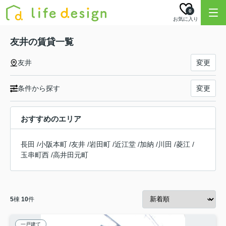
0
お気に入り
友井の賃貸一覧
友井
変更
条件から探す
変更
おすすめのエリア
長田
/
小阪本町
/
友井
/
岩田町
/
近江堂
/
加納
/
川田
/
菱江
/
玉串町西
/
高井田元町
5
棟
10
件
一戸建て