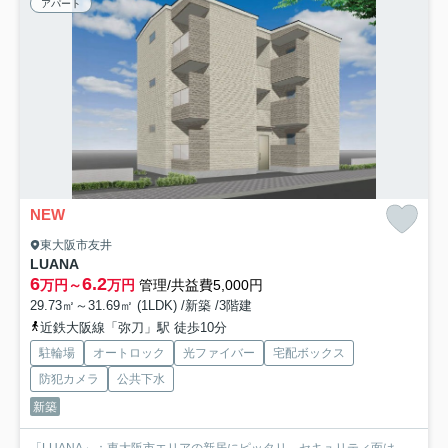
アパート
NEW
東大阪市友井
LUANA
6
6.2
万円～
万円
管理/共益費5,000円
29.73㎡～31.69㎡ (1LDK) /新築 /3階建
近鉄大阪線「弥刀」駅 徒歩10分
駐輪場
オートロック
光ファイバー
宅配ボックス
防犯カメラ
公共下水
新築