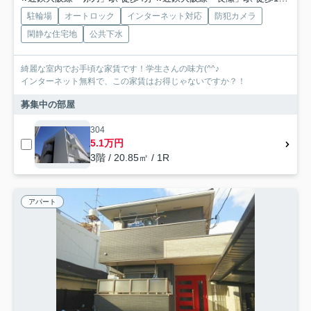
駐輪場
オートロック
インターネット対応
防犯カメラ
閑静な住宅地
公共下水
綺麗な室内でお手頃な家賃です！学生さんの味方(^^♪
インターネット無料で、この家賃はお得じゃないですか？！
募集中の部屋
304
5.1万円
3階 / 20.85㎡ / 1R
アパート