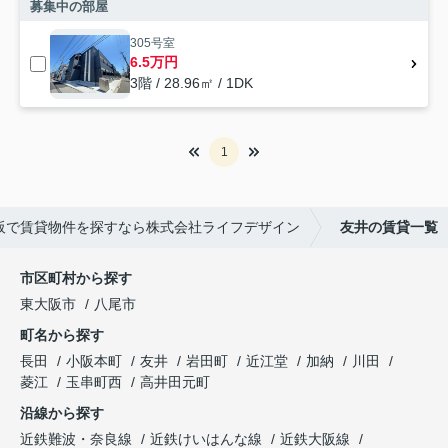
募集中の部屋
305号室
6.5万円
3階 / 28.96㎡ / 1DK
1
阪で賃貸物件を探すなら株式会社ライフデザイン
友井の賃貸一覧
市区町村から探す
東大阪市
八尾市
町名から探す
長田
小阪本町
友井
岩田町
近江堂
加納
川田
菱江
玉串町西
高井田元町
沿線から探す
近鉄難波・奈良線
近鉄けいはんな線
近鉄大阪線