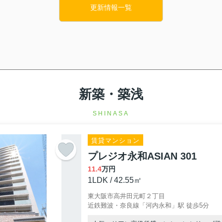
更新情報一覧
＝
豊富に扱っております。
管理に困っているオーナー様、不動産の相続や空き家の相談、買い替えをご
フデザインへ】
新築・築浅
SHINASA
ック
賃貸マンション
プレジオ永和ASIAN 301
11.4
万円
いただきます！
1LDK / 42.55㎡
東大阪市高井田元町２丁目
近鉄難波・奈良線「河内永和」駅 徒歩5分