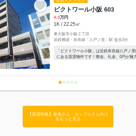
ます！
ビクトワール小阪 603
件！
4.3
万円
1K / 22.25㎡
東大阪市小阪２丁目
近鉄難波・奈良線「八戸ノ里」駅 徒歩3分
「ビクトワール小阪」は近鉄奈良線八戸ノ里
にある賃貸物件です！敷金、礼金、0円が魅力
グヒーター、オートロック、エレベーター、
河内小阪を中心に東大阪市近辺のお部屋探し
＝
にお任せ☆お電話：06-6785-7733
豊富に扱っております。
管理に困っているオーナー様、不動産の相続や空き家の相談、買い替えをご
フデザインへ】
【賃貸特集】単身さん・カップルさん向け
をもっと見る
ック