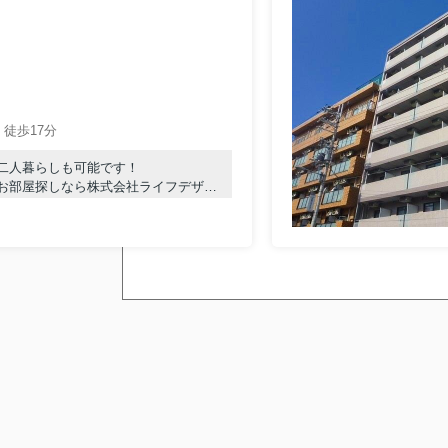
＊１R
もうすぐ改装終わり
学生さんに人気の物
☛詳細はこちらをclick！！☚
近大生に大人気！
徒歩17分
近大正門まで
自転車で5分。
在校生さん、必見です☺
二人暮らしも可能です！
お部屋探しなら株式会社ライフデザイ
＝＝＝＝＝＝＝＝＝＝＝＝＝＝＝＝＝＝＝
河内小阪駅の賃貸物件をお探しの方はこちら。
河内小阪駅を中心とした東大阪市で賃貸物件を
東大阪市を中心に賃貸物件をお探しの方、賃貸
【河内小阪駅の不動産のことなら株式会社ライ
河内小阪駅の賃貸物件はこちら
■
弊社について
■
不動産についての相談はこちらから
■
紹介キャンペーンについてはこちら
■
売却を検討中の方は、まずはこちらをチェ
■