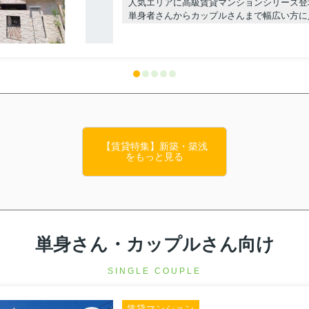
人気エリアに高級賃貸マンションシリーズ登
単身者さんからカップルさんまで幅広い方に
本当に賃貸マンションとは思えないクオリテ
河内小阪を中心に東大阪市でのお部屋探しな
ンにお任せ☆TEL:06-6785-7733
＝
豊富に扱っております。
管理に困っているオーナー様、不動産の相続や空き家の相談、買い替えをご
【賃貸特集】新築・築浅
をもっと見る
フデザインへ】
ック
単身さん・カップルさん向け
SINGLE COUPLE
賃貸マンション