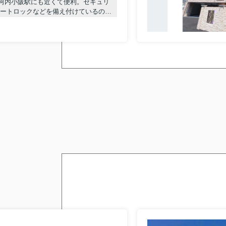
＊布施
河内小阪駅にも近くて便利。セキュリ
オートロックなどを備え付けているので
＊ニュー高井田
る駐車場があるので、近くに車を駐車
二人入居可！
す。交通アクセスの充実した住まいを
いかがでしょうか？
部屋探しをしてはいかがでしょう。き
☛詳細はこちらをclick！！☚
合った暮らしが可能です。
＝＝＝＝＝＝＝＝＝＝＝＝＝＝＝＝＝＝＝
河内小阪駅の賃貸物件をお探しの方はこちら。
河内小阪駅を中心とした東大阪市で賃貸物件を
東大阪市を中心に賃貸物件をお探しの方、賃貸
【河内小阪駅の不動産のことなら株式会社ライ
河内小阪駅の賃貸物件はこちら
■
弊社について
■
不動産についての相談はこちらから
■
紹介キャンペーンについてはこちら
■
売却を検討中の方は、まずはこちらをチェ
■
2026.07.11
＊弥刀