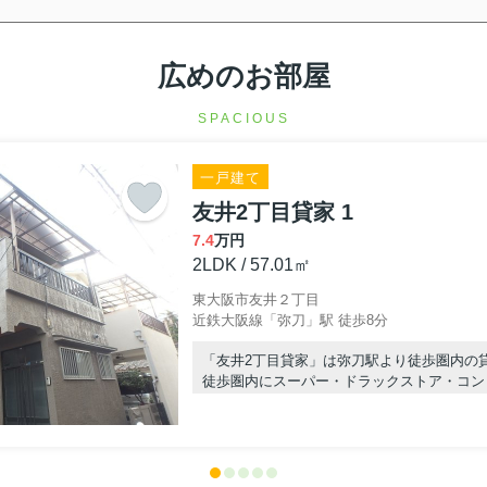
広めのお部屋
SPACIOUS
一戸建て
友井2丁目貸家 1
7.4
万円
2LDK / 57.01㎡
東大阪市友井２丁目
近鉄大阪線「弥刀」駅 徒歩8分
「友井2丁目貸家」は弥刀駅より徒歩圏内の
徒歩圏内にスーパー・ドラックストア・コン
便利です！
室内は窓が多く採光がイイ感じ☆
河内小阪を中心に東大阪市でのお部屋探しな
ンにお任せ☆TEL:06-6785-7733