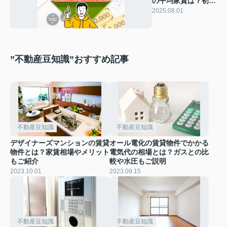
の平均家賃は？初期
費用と部屋の探し方
2025.08.01
を解説
”不動産豆知識”おすすめ記事
不動産豆知識
不動産豆知識
デザイナーズマンションの賃貸
オール電化の賃貸物件でかかる
物件とは？家賃相場やメリット
電気代の相場とは？ガスとの比
もご紹介
較や水圧もご説明
2023.10.01
2023.09.15
不動産豆知識
不動産豆知識