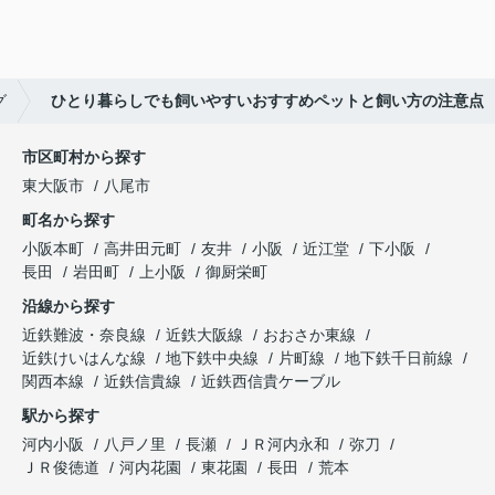
グ
ひとり暮らしでも飼いやすいおすすめペットと飼い方の注意点
市区町村から探す
東大阪市
八尾市
町名から探す
小阪本町
高井田元町
友井
小阪
近江堂
下小阪
長田
岩田町
上小阪
御厨栄町
沿線から探す
近鉄難波・奈良線
近鉄大阪線
おおさか東線
近鉄けいはんな線
地下鉄中央線
片町線
地下鉄千日前線
関西本線
近鉄信貴線
近鉄西信貴ケーブル
駅から探す
河内小阪
八戸ノ里
長瀬
ＪＲ河内永和
弥刀
ＪＲ俊徳道
河内花園
東花園
長田
荒本