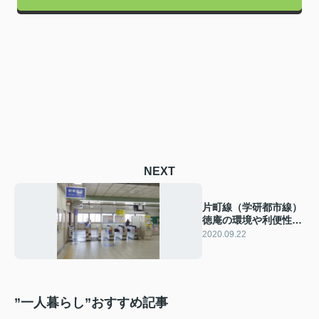
NEXT
片町線（学研都市線）
徳庵の環境や利便性を
チェック！
2020.09.22
”一人暮らし”おすすめ記事