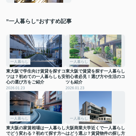
”一人暮らし”おすすめ記事
一人暮らし
一人暮らし
東大阪で学生向け賃貸を探すコ
東大阪で賃貸を探す一人暮らし
ツは？初めての一人暮らしも安
初心者必見！選び方や生活のコ
心の選び方をご紹介
ツも紹介
2026.01.23
2026.01.23
一人暮らし
一人暮らし
東大阪の家賃相場は一人暮らし
大阪商業大学近くで一人暮らし
でどう変わる？初めて探す方へ
はどう選ぶ？賃貸物件の探し方