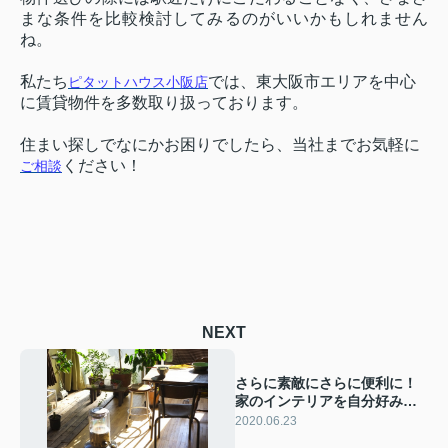
まな条件を比較検討してみるのがいいかもしれません
ね。
私たち
では、東大阪市エリアを中心
ピタットハウス小阪店
に賃貸物件を多数取り扱っております。
住まい探しでなにかお困りでしたら、当社までお気軽に
ください！
ご相談
NEXT
さらに素敵にさらに便利に！
家のインテリアを自分好みに
仕上げるコツ
2020.06.23