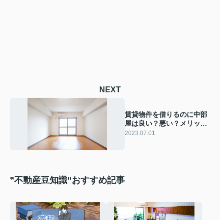
NEXT
賃貸物件を借りるのに中部
屋は良い？悪い？メリット
とデメリットをご紹介
2023.07.01
”不動産豆知識”おすすめ記事