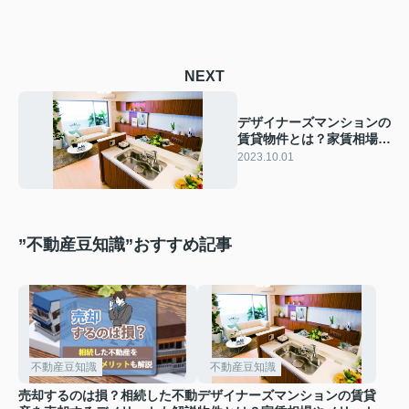
NEXT
デザイナーズマンションの
賃貸物件とは？家賃相場や
メリットもご紹介
2023.10.01
”不動産豆知識”おすすめ記事
不動産豆知識
不動産豆知識
売却するのは損？相続した不動
デザイナーズマンションの賃貸