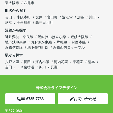
東大阪市
八尾市
町名から探す
長田
小阪本町
友井
岩田町
近江堂
加納
川田
菱江
玉串町西
高井田元町
沿線から探す
近鉄難波・奈良線
近鉄けいはんな線
近鉄大阪線
地下鉄中央線
おおさか東線
片町線
関西本線
近鉄信貴線
地下鉄谷町線
近鉄西信貴ケーブル
駅から探す
八戸ノ里
長田
河内小阪
河内花園
東花園
荒本
吉田
ＪＲ俊徳道
弥刀
長瀬
株式会社ライフデザイン
06-6785-7733
お問い合わせ
〒577-0801