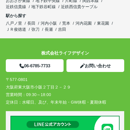
おおさか東線
地下鉄中央線
片町線
関西本線
近鉄信貴線
地下鉄谷町線
近鉄西信貴ケーブル
駅から探す
八戸ノ里
長田
河内小阪
荒本
河内花園
東花園
ＪＲ俊徳道
弥刀
長瀬
吉田
株式会社ライフデザイン
06-6785-7733
お問い合わせ
〒577-0801
大阪府東大阪市小阪２丁目２－２９
営業時間：
09:30～18:00
定休日：
水曜日、及び、年末年始・GW休暇・夏期休暇