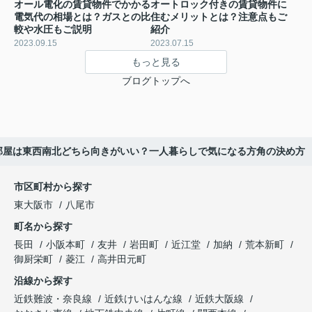
オール電化の賃貸物件でかかる
オートロック付きの賃貸物件に
電気代の相場とは？ガスとの比
住むメリットとは？注意点もご
較や水圧もご説明
紹介
2023.09.15
2023.07.15
もっと見る
ブログトップへ
部屋は東西南北どちら向きがいい？一人暮らしで気になる方角の決め方
市区町村から探す
東大阪市
八尾市
町名から探す
長田
小阪本町
友井
岩田町
近江堂
加納
荒本新町
御厨栄町
菱江
高井田元町
沿線から探す
近鉄難波・奈良線
近鉄けいはんな線
近鉄大阪線