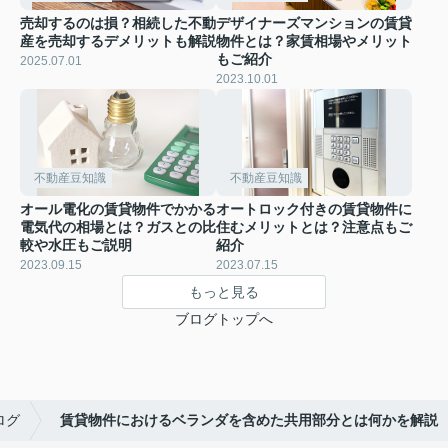
売却するのは損？相続した不動
デザイナーズマンションの賃貸
産を売却するデメリットも解説
物件とは？家賃相場やメリット
もご紹介
2025.07.01
2023.10.01
不動産豆知識
不動産豆知識
オール電化の賃貸物件でかかる
オートロック付きの賃貸物件に
電気代の相場とは？ガスとの比
住むメリットとは？注意点もご
較や水圧もご説明
紹介
2023.09.15
2023.07.15
もっと見る
ブログトップへ
ログ
賃貸物件におけるベランダを含めた共用部分とは何かを解説