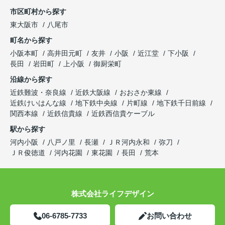
市区町村から探す
東大阪市
八尾市
町名から探す
小阪本町
高井田元町
友井
小阪
近江堂
下小阪
長田
岩田町
上小阪
御厨栄町
沿線から探す
近鉄難波・奈良線
近鉄大阪線
おおさか東線
近鉄けいはんな線
地下鉄中央線
片町線
地下鉄千日前線
関西本線
近鉄信貴線
近鉄西信貴ケーブル
駅から探す
河内小阪
八戸ノ里
長瀬
ＪＲ河内永和
弥刀
ＪＲ俊徳道
河内花園
東花園
長田
荒本
株式会社ライフデザイン
06-6785-7733
お問い合わせ