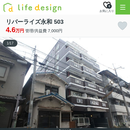
0
お気に入り
リバーライズ永和 503
4.6
万円
管理/共益費 7,000円
1
/
17