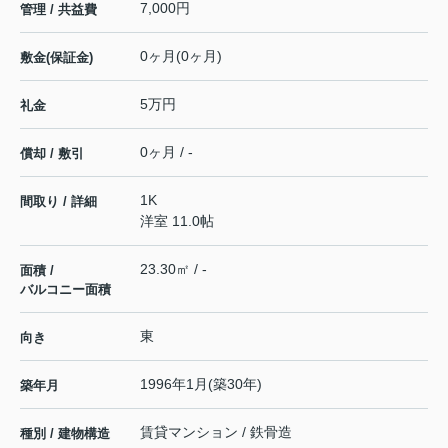
7,000円
管理 / 共益費
0ヶ月(0ヶ月)
敷金(保証金)
5万円
礼金
0ヶ月 / -
償却 / 敷引
1K
間取り / 詳細
洋室 11.0帖
23.30㎡ / -
面積 /
バルコニー面積
東
向き
1996年1月(築30年)
築年月
賃貸マンション / 鉄骨造
種別 / 建物構造