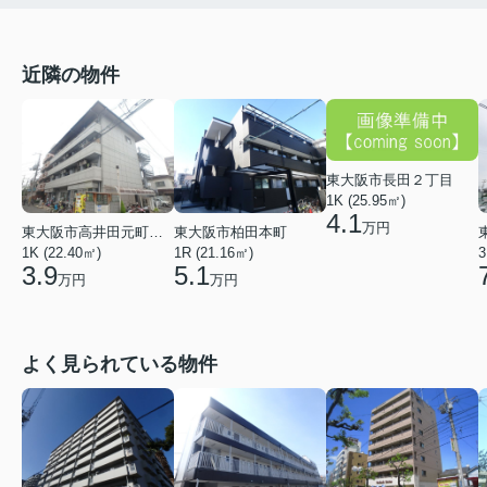
近隣の物件
東大阪市長田２丁目
1K (25.95㎡)
4.1
万円
東大阪市高井田元町２丁目
東大阪市柏田本町
1K (22.40㎡)
1R (21.16㎡)
3
3.9
5.1
万円
万円
よく見られている物件