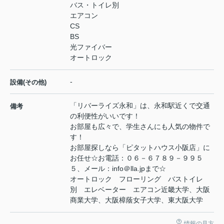
バス・トイレ別
エアコン
CS
BS
光ファイバー
オートロック
-
設備(その他)
「リバーライズ永和」は、永和駅近くで交通
備考
の利便性がいいです！
お部屋も広々で、学生さんにも人気の物件で
す！
お部屋探しなら「ピタットハウス小阪店」に
お任せ☆お電話：０６－６７８９－９９５
５、メール：info＠lla.jpまで☆
オートロック フローリング バストイレ
別 エレベーター エアコン近畿大学、大阪
商業大学、大阪樟蔭女子大学、東大阪大学
情報の見方