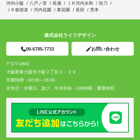
河内小阪
八戸ノ里
長瀬
ＪＲ河内永和
弥刀
ＪＲ俊徳道
河内花園
東花園
長田
荒本
株式会社ライフデザイン
06-6785-7733
お問い合わせ
〒577-0801
大阪府東大阪市小阪２丁目２－２９
営業時間：
09:30～18:00
定休日：
水曜日、及び、年末年始・GW休暇・夏期休暇