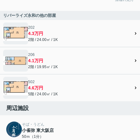
リバーライズ永和の他の部屋
202
4.3万円
2階 / 24.00㎡ / 1K
206
4.1万円
2階 / 19.95㎡ / 1K
502
4.6万円
5階 / 24.00㎡ / 1K
周辺施設
そば・うどん
小雀弥 東大阪店
50ｍ（1分）