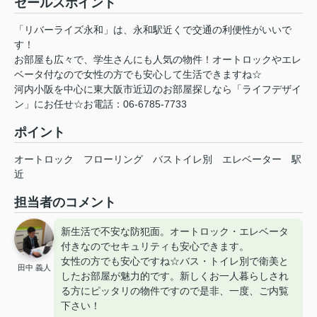
セールスポイント
「リバーライズ永和」は、永和駅近くで交通の利便性がいいで
す！
お部屋も広々で、学生さんにも人気の物件！オートロックやエレ
ベータ付なので女性の方でも安心して生活できますね☆
河内小阪を中心に東大阪市近辺のお部屋探しなら「ライフデザイ
ン」にお任せ☆お電話：06-6785-7733
ポイント
オートロック
フローリング
バストイレ別
エレベーター
駅
近
担当者のコメント
新生活で不安な防犯面。オートロック・エレベータ
付きなのでセキュリティも安心できます。
女性の方でも安心ですね☆バス・トイレ別で衛美と
田中 義人
したお部屋が魅力的です。新しくお一人暮らしされ
る方にピッタリの物件ですので是非、一度、ご内覧
下さい！