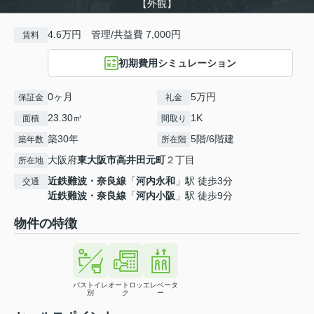
【外観】
4.6万円 管理/共益費 7,000円
賃料
初期費用シミュレーション
0ヶ月
5万円
保証金
礼金
23.30㎡
1K
面積
間取り
築30年
5階/6階建
築年数
所在階
大阪府
東大阪市
高井田元町
２丁目
所在地
近鉄難波・奈良線
「
河内永和
」駅 徒歩3分
交通
近鉄難波・奈良線
「
河内小阪
」駅 徒歩9分
物件の特徴
バストイレ
オートロッ
エレベータ
別
ク
ー