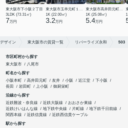
東大阪市高井田元町２丁目
東大阪市下小阪２丁目
東大阪市玉串元町１丁目
1K (25.08㎡)
3LDK (73.31㎡)
1K (22.00㎡)
1
5.4
7
3.2
万円
万円
万円
デザイン
東大阪市の賃貸一覧
リバーライズ永和
503
市区町村から探す
東大阪市
八尾市
町名から探す
小阪本町
高井田元町
友井
小阪
近江堂
下小阪
長田
岩田町
上小阪
御厨栄町
沿線から探す
近鉄難波・奈良線
近鉄大阪線
おおさか東線
近鉄けいはんな線
地下鉄中央線
片町線
地下鉄千日前線
関西本線
近鉄信貴線
近鉄西信貴ケーブル
駅から探す