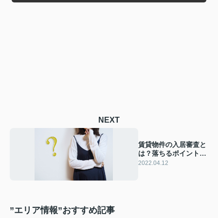
NEXT
賃貸物件の入居審査と
は？落ちるポイントな
どをご紹介
2022.04.12
”エリア情報”おすすめ記事