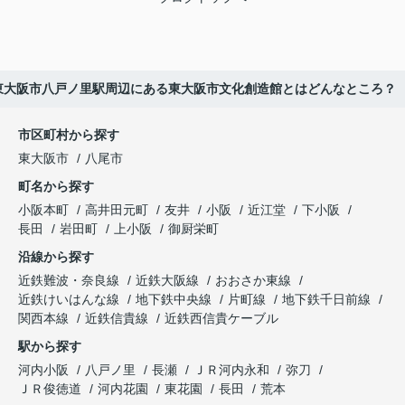
東大阪市八戸ノ里駅周辺にある東大阪市文化創造館とはどんなところ？
市区町村から探す
東大阪市
八尾市
町名から探す
小阪本町
高井田元町
友井
小阪
近江堂
下小阪
長田
岩田町
上小阪
御厨栄町
沿線から探す
近鉄難波・奈良線
近鉄大阪線
おおさか東線
近鉄けいはんな線
地下鉄中央線
片町線
地下鉄千日前線
関西本線
近鉄信貴線
近鉄西信貴ケーブル
駅から探す
河内小阪
八戸ノ里
長瀬
ＪＲ河内永和
弥刀
ＪＲ俊徳道
河内花園
東花園
長田
荒本