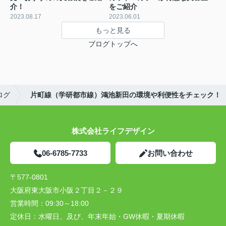
介！
をご紹介
2023.08.17
2023.06.01
もっと見る
ブログトップへ
ログ
片町線（学研都市線）鴻池新田の環境や利便性をチェック！
株式会社ライフデザイン
06-6785-7733
お問い合わせ
〒577-0801
大阪府東大阪市小阪２丁目２－２９
営業時間：
09:30～18:00
定休日：
水曜日、及び、年末年始・GW休暇・夏期休暇