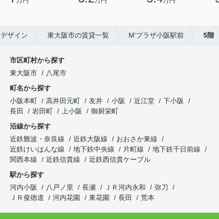
万円
万円
万円
フデザイン
東大阪市の賃貸一覧
M’プラザ小阪駅前
5階
市区町村から探す
東大阪市
八尾市
町名から探す
小阪本町
高井田元町
友井
小阪
近江堂
下小阪
長田
岩田町
上小阪
御厨栄町
沿線から探す
近鉄難波・奈良線
近鉄大阪線
おおさか東線
近鉄けいはんな線
地下鉄中央線
片町線
地下鉄千日前線
関西本線
近鉄信貴線
近鉄西信貴ケーブル
駅から探す
河内小阪
八戸ノ里
長瀬
ＪＲ河内永和
弥刀
ＪＲ俊徳道
河内花園
東花園
長田
荒本