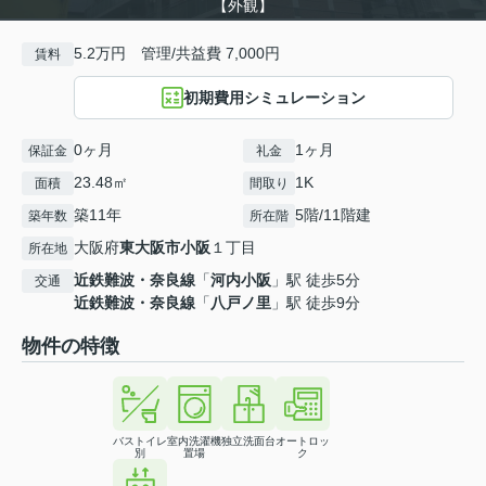
【外観】
5.2万円 管理/共益費 7,000円
賃料
初期費用シミュレーション
0ヶ月
1ヶ月
保証金
礼金
23.48㎡
1K
面積
間取り
築11年
5階/11階建
築年数
所在階
大阪府
東大阪市
小阪
１丁目
所在地
近鉄難波・奈良線
「
河内小阪
」駅 徒歩5分
交通
近鉄難波・奈良線
「
八戸ノ里
」駅 徒歩9分
物件の特徴
バストイレ
室内洗濯機
独立洗面台
オートロッ
別
置場
ク