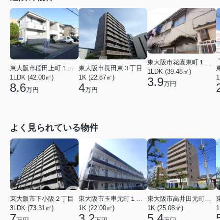
東大阪市花園東町１丁目
東大阪市稲田上町１丁目
東大阪市長田東３丁目
1LDK (39.48㎡)
1LDK (42.00㎡)
1K (22.87㎡)
1
3.9
万円
8.6
4
万円
万円
よく見られている物件
東大阪市高井田元町２丁目
東大阪市下小阪２丁目
東大阪市玉串元町１丁目
1K (25.08㎡)
3LDK (73.31㎡)
1K (22.00㎡)
1
5.4
7
3.2