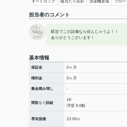
オートロック
陽当たり良好
洗濯機置場
フロー
担当者のコメント
駅近でこの設備なら住んじゃうよ！！
ありがとうございます！
基本情報
0ヶ月
保証金
0ヶ月
権利金
敷金積み増し
-
1K
間取り / 詳細
洋室 9.0帖
23.00㎡
専有面積