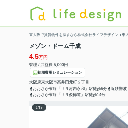
東大阪で賃貸物件を探すなら株式会社ライフデザイン
東
メゾン・ドーム千成
4.5
万円
管理 / 共益費 5,000円
初期費用シミュレーション
大阪府
東大阪市
高井田元町
２丁目
おおさか東線「ＪＲ河内永和」駅徒歩5分
近鉄難波
おおさか東線「ＪＲ俊徳道」駅徒歩14分
1
/
19