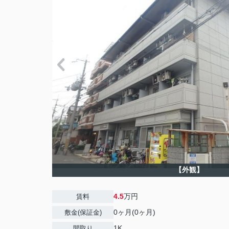
【外観】
4.5
万円
賃料
0ヶ月(0ヶ月)
敷金(保証金)
1K
間取り