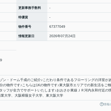
-
更新事務手数料
-
特優賃
67377049
物件番号
2026年07月24日
情報更新日
２９
ゾン・ドーム千成のご紹介♪こだわり条件であるフローリングの洋室が
分の物件です♪こちらは1Kの物件です♪東大阪市エリアでの新生活をご
タッフが全力でサポートいたします♪おおさか東線ＪＲ河内永和付近の
大阪商業大学、大阪樟蔭女子大学、東大阪大学
情報