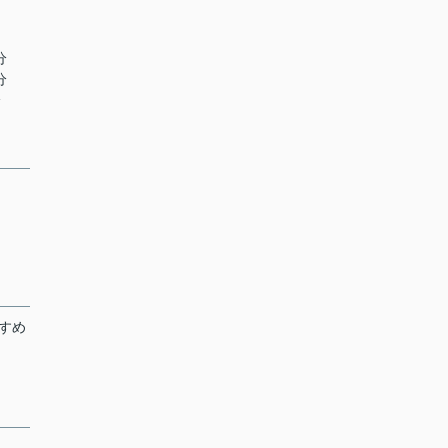
分
分
分
すめ