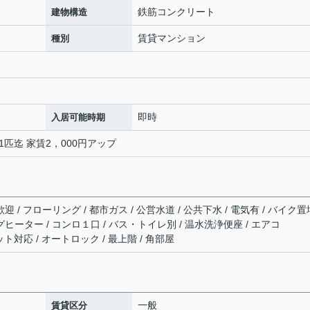
鉄筋コンクリート
建物構造
賃貸マンション
種別
即時
入居可能時期
 1匹迄 家賃2，000円アップ
迎 / フローリング / 都市ガス / 公営水道 / 公共下水 / 電気有 / バイク置
ングヒーター / コンロ１口 / バス・トイレ別 / 温水洗浄便座 / エアコ
ターネット対応 / オートロック / 最上階 / 角部屋
一般
賃貸区分