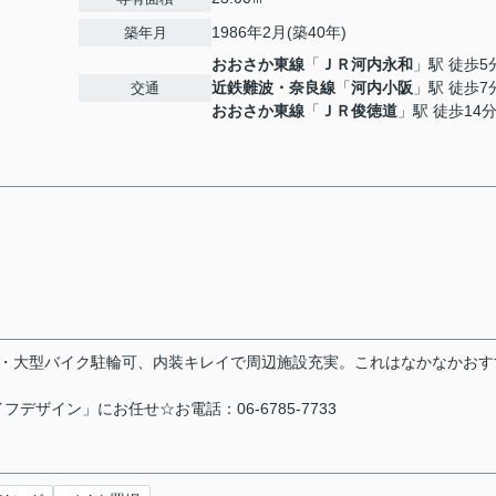
1986年2月(築40年)
築年月
おおさか東線
「
ＪＲ河内永和
」駅 徒歩5
近鉄難波・奈良線
「
河内小阪
」駅 徒歩7
交通
おおさか東線
「
ＪＲ俊徳道
」駅 徒歩14
ク・大型バイク駐輪可、内装キレイで周辺施設充実。これはなかなかおす
ザイン」にお任せ☆お電話：06-6785-7733