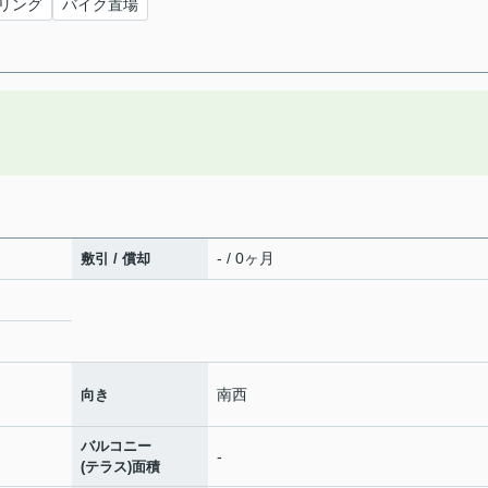
リング
バイク置場
- / 0ヶ月
敷引 / 償却
南西
向き
バルコニー
-
(テラス)面積