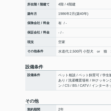
4階 / 4階建
所在階 / 階建て
1986年2月(築40年)
築年月
保険会社 / 料金
有 / -
保証会社 / 料金
- / -
空家
現況
その他条件
水道代:2,500円 小型犬 or 猫
設備条件
設備条件
ペット相談 / ペット飼育可 / 学生歓
あり / 洗濯機置場有 / IHクッキ
ン / CS / BS / CATV / イン
その他
2年
契約期間