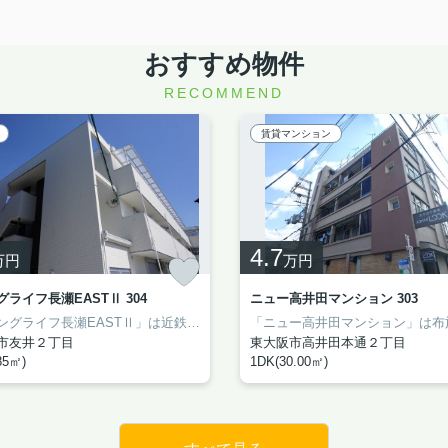
おすすめ物件
RECOMMEND
賃貸マンション
4.7
万円
万円
ライフ長瀬EASTⅡ 304
ニュー高井田マンション 303
ます！！
阪市近辺のお部屋探しなら「ライフデザイン」にお任せ☆お電話：06-6785-7
河内小阪を中心に東大阪市近辺のお部屋探しなら「ライフデザイン」にお任
河内小阪を中心に東大阪市近辺のお部屋探しなら「
「リビングライフ長瀬EASTⅡ」は近鉄弥刀駅近くにある賃貸物件です！
約30平米の広めの単身者物件！設備充実で
コンパクト
市友井２丁目
東大阪市高井田本通２丁目
85㎡)
1DK(30.00㎡)