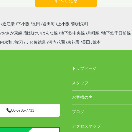
すべて見る
阪
近江堂
下小阪
長田
岩田町
上小阪
御厨栄町
おおさか東線
近鉄けいはんな線
地下鉄中央線
片町線
地下鉄千日前線
内永和
弥刀
ＪＲ俊徳道
河内花園
東花園
長田
荒本
トップページ
スタッフ
お客様の声
06-6785-7733
ブログ
アクセスマップ