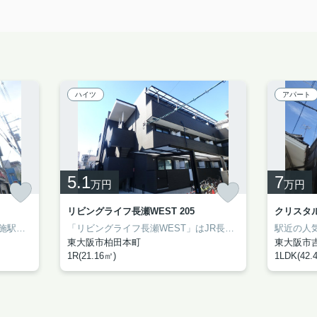
ハイツ
アパート
5.1
7
万円
万円
リビングライフ長瀬WEST 205
クリスタル
733
せ☆お電話：06-6785-7733
ライフデザイン」にお任せ☆お電話：06-6785-7733
、周辺にはスーパーもあり便利です(^^♪
なお部屋ながら設備は充実しております！
「ニュー高井田マンション」は布施駅・高井田駅・新深江駅にアクセス可能な立地となっております。コンビニがすぐ近くにあり買い物も楽々！毎日の暮らしを輝かせる、素敵なお部屋を探しませんか♪入居に関して色々とご相談下さい！
河内小阪を中心に東大阪市でのお部屋探し
１G高速ネット（wi-fi対応）も
「リビングライフ長瀬WEST」はJR長瀬駅周辺にある賃貸物件です！
東大阪市柏田本町
東大阪市
1R(21.16㎡)
1LDK(42.