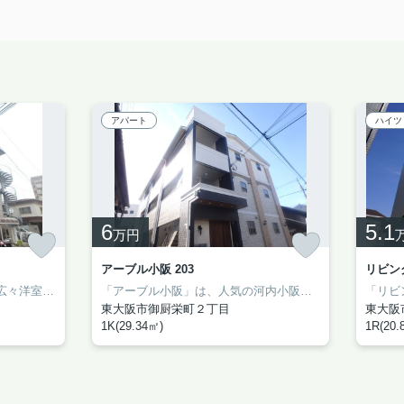
アパート
ハイツ
6
5.1
万円
アーブル小阪 203
リビング
ット（wi-fi対応）も無料で使い放題！当社なら初期費用を抑えて契約出来
「近鉄河内永和、徒歩5分」、広々洋室・オートロック・大型バイク駐輪可、内装キレイで周辺施設充実。これはなかなかおすすめです！
河内小阪を中心に東大
「アーブル小阪」は、人気の河内小阪駅から徒歩10分圏内にあるハイツタイプの物件です！
東大阪市御厨栄町２丁目
東大阪
1K(29.34㎡)
1R(20.